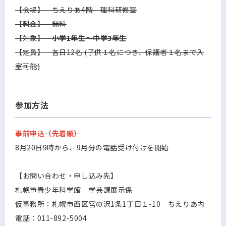
【会場】 ちえりあ4階 理科研修室
【料金】 無料
【対象】
小学1年生～中学3年生
【定員】 各日12名 (子供１名につき、保護者１名まで入
室可能)
参加方法
事前申込（先着順）
8月20日9時から、9月分の電話受け付けを開始
【お問い合わせ・申し込み先】
札幌市青少年科学館 学芸課展示係
仮事務所：札幌市西区宮の沢1条1丁目１-10 ちえりあ内
電話：011-892-5004