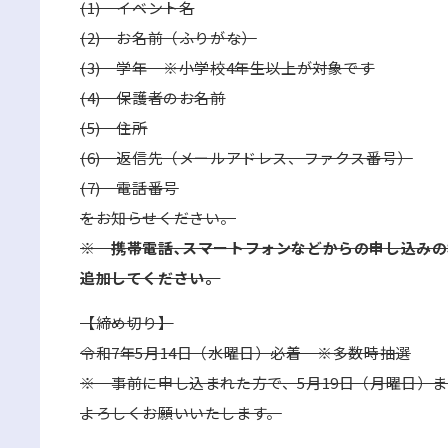
(1) イベント名
(2) お名前（ふりがな）
(3) 学年 ※小学校4年生以上が対象です
(4) 保護者のお名前
(5) 住所
(6) 返信先（メールアドレス、ファクス番号）
(7) 電話番号
をお知らせください。
※ 携帯電話､スマートフォンなどからの申し込みの場
追加してください。
【締め切り】
令和7年5月14日（水曜日）必着 ※多数時抽選
※ 事前に申し込まれた方で、5月19日（月曜日）
よろしくお願いいたします。